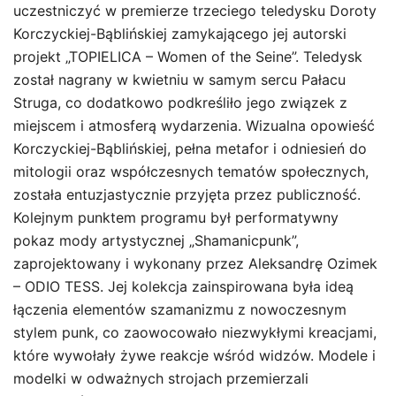
uczestniczyć w premierze trzeciego teledysku Doroty
Korczyckiej-Bąblińskiej zamykającego jej autorski
projekt „TOPIELICA – Women of the Seine”. Teledysk
został nagrany w kwietniu w samym sercu Pałacu
Struga, co dodatkowo podkreśliło jego związek z
miejscem i atmosferą wydarzenia. Wizualna opowieść
Korczyckiej-Bąblińskiej, pełna metafor i odniesień do
mitologii oraz współczesnych tematów społecznych,
została entuzjastycznie przyjęta przez publiczność.
Kolejnym punktem programu był performatywny
pokaz mody artystycznej „Shamanicpunk”,
zaprojektowany i wykonany przez Aleksandrę Ozimek
– ODIO TESS. Jej kolekcja zainspirowana była ideą
łączenia elementów szamanizmu z nowoczesnym
stylem punk, co zaowocowało niezwykłymi kreacjami,
które wywołały żywe reakcje wśród widzów. Modele i
modelki w odważnych strojach przemierzali