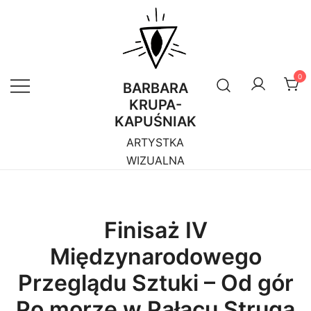
Przejdź
do
treści
0
BARBARA
KRUPA-
KAPUŚNIAK
ARTYSTKA
WIZUALNA
Finisaż IV
Międzynarodowego
Przeglądu Sztuki – Od gór
Po morze w Pałacu Struga