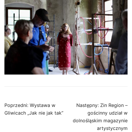
Nawigacja
Poprzedni:
Wystawa w
Następny:
Zin Region –
wpisu
Gliwicach „Jak nie jak tak”
gościnny udział w
dolnośląskim magazynie
artystycznym