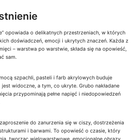
stnienie
e” opowiada o delikatnych przestrzeniach, w których
zkich doświadczeń, emocji i ukrytych znaczeń. Każda z
mięci – warstwa po warstwie, składa się na opowieść,
ać sam.
ocą szpachli, pasteli i farb akrylowych buduje
 jest widoczne, a tym, co ukryte. Grubo nakładane
nięcia przypominają pełne napięć i niedopowiedzeń
.
 zaproszenie do zanurzenia się w ciszy, dostrzeżenia
strukturami i barwami. To opowieść o czasie, który
nia, tworząc wielowarstwowe, emocjonalne obrazy