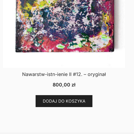
Nawarstw-istn-ienie II #12. – oryginał
800,00
zł
DODAJ DO KOSZYKA