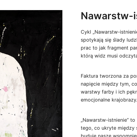
Nawarstw-i
Cykl „Nawarstw-istnieni
spotykają się ślady lud
prac to jak fragment pa
którą widz musi odczyt
Faktura tworzona za pom
napięcie między tym, co
warstwy farby i ich pęk
emocjonalne krajobrazy
„Nawarstw-istnienie” to
tego, co ukryte między 
buduje nasze wspomnie