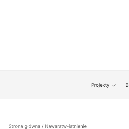
Przejdź
do
treści
Projekty
B
Strona główna
/
Nawarstw-istnienie