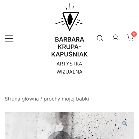
Przejdź
do
treści
0
BARBARA
KRUPA-
KAPUŚNIAK
ARTYSTKA
WIZUALNA
Strona główna
/
prochy mojej babki