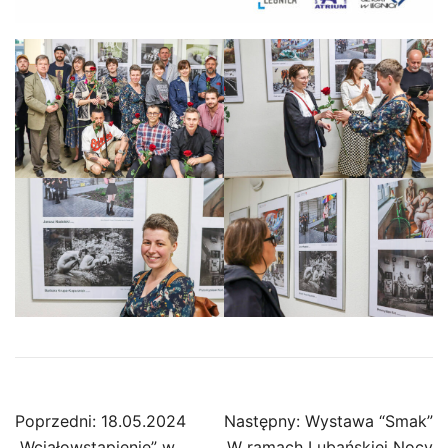
Nawigacja
Poprzedni:
18.05.2024
Następny:
Wystawa “Smak”
„Wciałowstąpienie” w
W ramach Lubańskiej Nocy